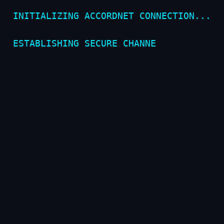
I
N
I
T
I
A
L
I
Z
I
N
G
A
C
C
O
R
D
N
E
T
C
O
N
N
E
C
T
I
O
N
.
.
.
E
S
T
A
B
L
I
S
H
I
N
G
S
E
C
U
R
E
C
H
A
N
N
E
L
.